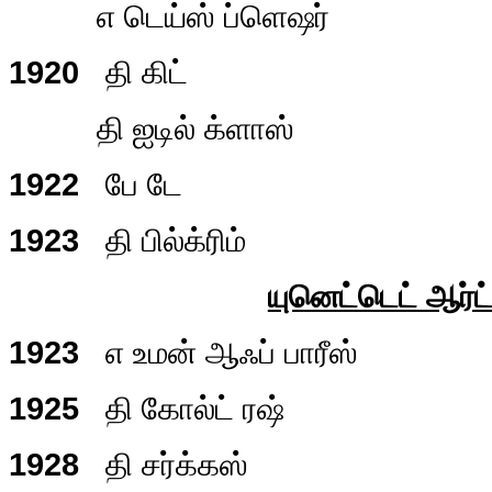
எ டெய்ஸ் ப்ளெஷர்
1920
தி கிட்
தி ஐடில் க்ளாஸ்
1922
பே டே
1923
தி பில்க்ரிம்
யுனெட்டெட் ஆர்ட்
1923
எ உமன் ஆஃப் பாரீஸ்
1925
தி கோல்ட் ரஷ்
1928
தி சர்க்கஸ்