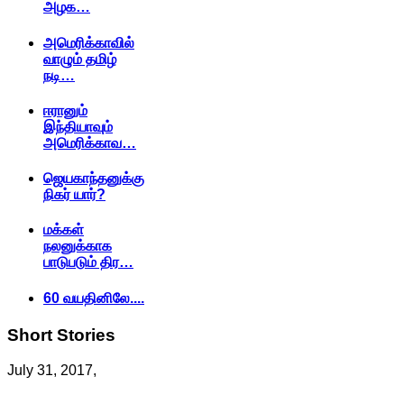
அழக…
அமெரிக்காவில்
வாழும் தமிழ்
நடி…
ஈரானும்
இந்தியாவும்
அமெரிக்காவ…
ஜெயகாந்தனுக்கு
நிகர் யார்?
மக்கள்
நலனுக்காக
பாடுபடும் திர…
60 வயதினிலே....
Short
Stories
July 31, 2017,