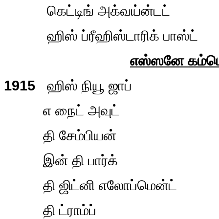
கெட்டிங் அக்வய்ன்டட்
ஹிஸ் ப்ரீஹிஸ்டாரிக் பாஸ்ட்
எஸ்ஸனே கம்ப
1915
ஹிஸ் நியூ ஜாப்
எ நைட் அவுட்
தி சேம்பியன்
இன் தி பார்க்
தி ஜிட்னி எலோப்மென்ட்
தி ட்ராம்ப்