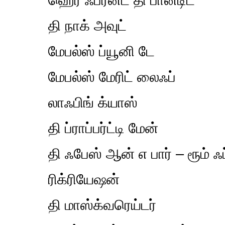
தி நாக் அவுட்
மேபல்ஸ் ப்யூனி டே
மேபல்ஸ் மேரிட் லைஃப்
லாஃபிங் க்யாஸ்
தி ப்ராப்பர்ட்டி மேன்
தி ஃபேஸ் ஆன் எ பார் – ரூம் ஃப
ரிக்ரியேஷன்
தி மாஸ்க்வரெய்டர்