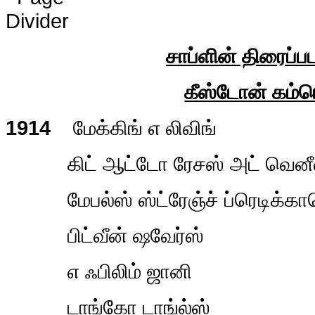
சாப்ளின் திரைப்ப
கீஸ்டோன் கம்
1914
மேக்கிங் எ லிவிங்
கிட் ஆட்டோ ரேசஸ் அட் வெனீ
மேபல்ஸ் ஸ்ட்ரேஞ்ச் ப்ரெடிக்காம
பிட்வீன் ஷவேர்ஸ்
எ ஃபிலிம் ஜானி
டாங்கோ டாங்ல்ஸ்