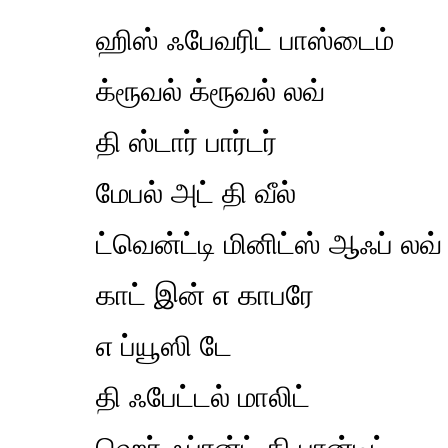
ஹிஸ் ஃபேவரிட் பாஸ்டைம்
க்ரூவல் க்ரூவல் லவ்
தி ஸ்டார் பார்டர்
மேபல் அட் தி வீல்
ட்வென்ட்டி மினிட்ஸ் ஆஃப் லவ்
காட் இன் எ காபரே
எ ப்யூஸி டே
தி ஃபேட்டல் மாலிட்
ஹெர் ஃப்ரன்ட் தி பான்டிட்