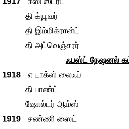
1917
ஈஸி ஸ்ட்ரீட்
தி க்யூவர்
தி இம்மிக்ரான்ட்
தி அட்வெஞ்சரர்
ஃபஸ்ட் நேஷனல் க
1918
எ டாக்ஸ் லைஃப்
தி பாண்ட்
ஷோல்டர் ஆம்ஸ்
1919
சண்ணி ஸைட்