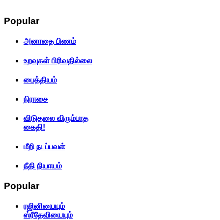
Popular
அனாதை பிணம்
உறவுகள் பிரிவதில்லை
பைத்தியம்
நிராசை
விடுதலை விரும்பாத
கைதி!
மீறி நடப்பவள்
நீதி நியாயம்
Popular
ரஜினியையும்
ஸ்ரீதேவியையும்