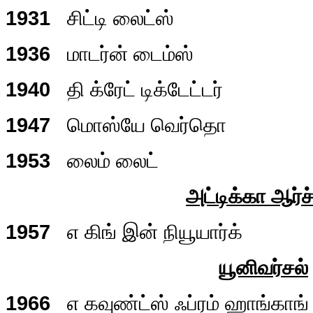
1931
சிட்டி லைட்ஸ்
1936
மாடர்ன் டைம்ஸ்
1940
தி க்ரேட் டிக்டேட்டர்
1947
மொஸ்யே வெர்தொ
1953
லைம் லைட்
அட்டிக்கா ஆர்
1957
எ கிங் இன் நியூயார்க்
யூனிவர்சல்
1966
எ கவுண்ட்ஸ் ஃப்ரம் ஹாங்காங்