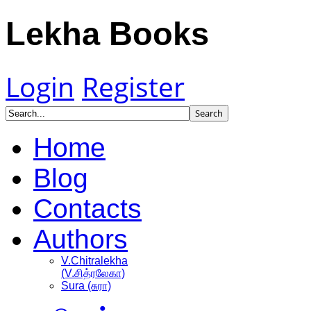
Lekha Books
Login
Register
Home
Blog
Contacts
Authors
V.Chitralekha
(V.சித்ரலேகா)
Sura (சுரா)