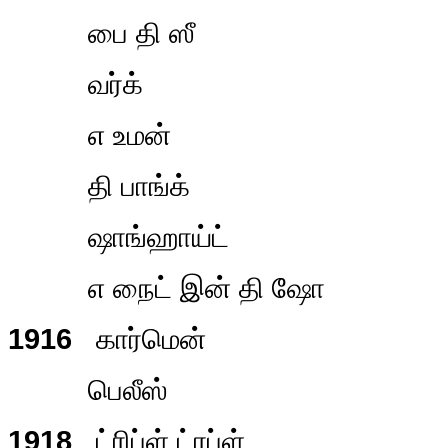
பை தி ஸீ
வர்க்
எ உமன்
தி பாங்க்
ஷாங்ஹாய்ட்
எ நைட் இன் தி ஷோ
1916
கார்மென்
பெலீஸ்
1918
ட்ரிப்ள் ட்ரப்ள்