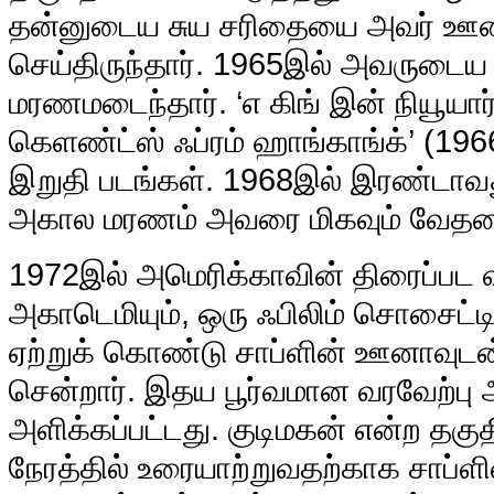
தன்னுடைய சுய சரிதையை அவர் ஊனாவ
செய்திருந்தார். 1965இல் அவருடை
மரணமடைந்தார். ‘எ கிங் இன் நியூயார்
கெளண்ட்ஸ் ஃப்ரம் ஹாங்காங்க்’ (
இறுதி படங்கள். 1968இல் இரண்டாவ
அகால மரணம் அவரை மிகவும் வேதன
1972இல் அமெரிக்காவின் திரைப்ப
அகாடெமியும், ஒரு ஃபிலிம் சொசைட்ட
ஏற்றுக் கொண்டு சாப்ளின் ஊனாவுடன் ந
சென்றார். இதய பூர்வமான வரவேற்பு 
அளிக்கப்பட்டது. குடிமகன் என்ற தகு
நேரத்தில் உரையாற்றுவதற்காக சாப்ளி