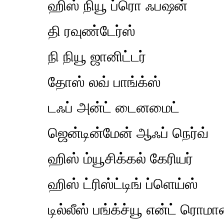
ஹிஸ் நியூ ப்ரொ ஃபஷன்
தி ரவுண்டேர்ஸ்
நி நியூ ஜானிட்டர்
தோஸ் லவ் பாங்க்ஸ்
டஃப் அன்ட் டைனமைட்
ஜென்டின்மேன் ஆஃப் நெர்வ்
ஹிஸ் ம்யூசிக்கல் கேரியர்
ஹிஸ் ட்ரிஸ்ட்டிங் ப்ளெய்ஸ்
டில்லீஸ் பங்க்ச்யூ என்ட் ரொமான