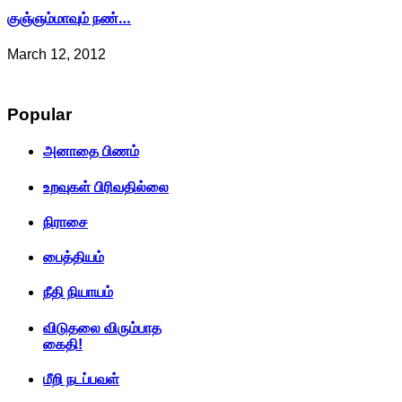
குஞ்ஞம்மாவும் நண்…
March 12, 2012
Popular
அனாதை பிணம்
உறவுகள் பிரிவதில்லை
நிராசை
பைத்தியம்
நீதி நியாயம்
விடுதலை விரும்பாத
கைதி!
மீறி நடப்பவள்