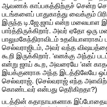
ஆவணக் காப்பகத்திற்குச் சென்ற செல
படங்களைப் பாதுகாத்து வைக்கும் பி
இருந்த டி.ஜே.ஜாய் என்ற மலையாள
பார்த்திருக்கிறார். அவர் ஏதோ ஒரு ம
பாலுமகேந்திராவிடம் உதவியாளராகப் பணி
செல்வராஜிடம், அவர் வந்த விஷயத்தை
கூறி இருக்கிறார். 'எனக்கு அந்தப் படம்
என்று ஜாய் கூற, அவரையே 'என் காத
இயக்குனராக அந்த இடத்திலேயே ஒப்பந
செல்வராஜ். (செல்வராஜ் எந்த அளவி
கொண்டவர் என்பது தெரிகிறதா?)
படத்தின் கதாநாயகனாக இப்போதைய ‘ச