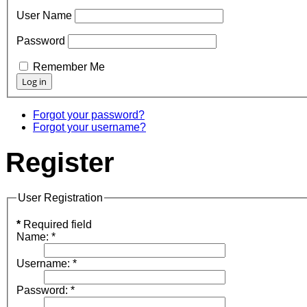
User Name
Password
Remember Me
Forgot your password?
Forgot your username?
Register
User Registration
*
Required field
Name:
*
Username:
*
Password:
*