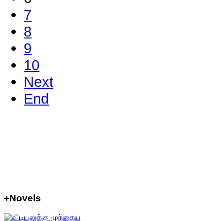
7
8
9
10
Next
End
+Novels