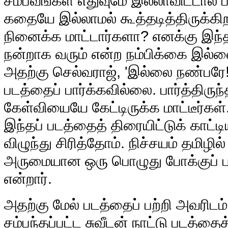
சம்பவங்கள் எதுவுமே இல்லாவிட்டால் பட
கதையே இல்லாமல் கூத்தடித்திருக்கிற
நினைக்க மாட்டார்களா? எனக்கு இந்தப
நன்றாக வரும் என்ற நம்பிக்கை இல்ல
அதற்கு செல்வராஜ், 'இல்லை நண்பரே! ந
படத்தைப் பார்க்கவில்லை. பார்த்திருந
கேள்வியையே கேட்டிருக்க மாட்டீர்கள
இந்தப் படத்தைத் திரையிட்டுக் காட்ட
விழுந்து சிரித்தோம். நிச்சயம் தமிழில
அருமையான ஒரு பொழுது போக்குப் பட
என்றார்.
அதற்கு மேல் படத்தைப் பற்றி அவரிடம
சம்பந்தப்பட்ட சுவீடன் நாட்டு படத்தை