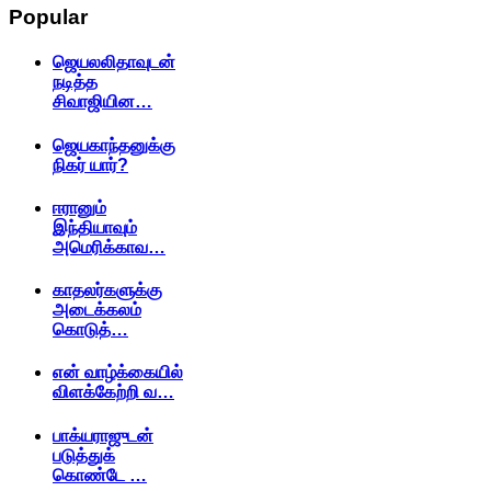
Popular
ஜெயலலிதாவுடன்
நடித்த
சிவாஜியின…
ஜெயகாந்தனுக்கு
நிகர் யார்?
ஈரானும்
இந்தியாவும்
அமெரிக்காவ…
காதலர்களுக்கு
அடைக்கலம்
கொடுத்…
என் வாழ்க்கையில்
விளக்கேற்றி வ…
பாக்யராஜுடன்
படுத்துக்
கொண்டே …