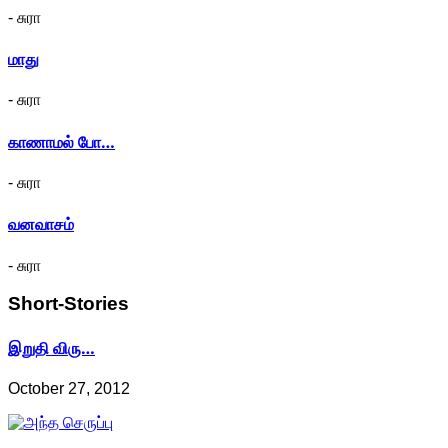
- சுரா
மாது
- சுரா
காணாமல் போ…
- சுரா
வனவாசம்
- சுரா
Short-Stories
இறுதி விரு…
October 27, 2012