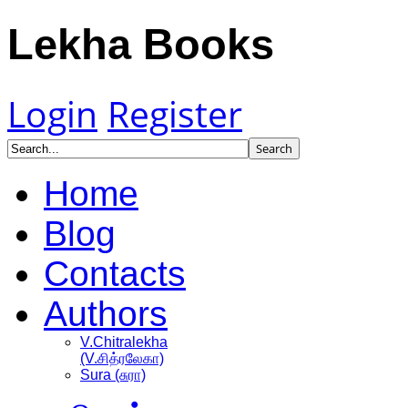
Lekha Books
Login
Register
Home
Blog
Contacts
Authors
V.Chitralekha
(V.சித்ரலேகா)
Sura (சுரா)