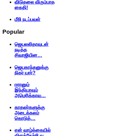
விடுதலை விரும்பாத
கைதி!
மீறி நடப்பவள்
Popular
ஜெயலலிதாவுடன்
நடித்த
சிவாஜியின…
ஜெயகாந்தனுக்கு
நிகர் யார்?
ஈரானும்
இந்தியாவும்
அமெரிக்காவ…
காதலர்களுக்கு
அடைக்கலம்
கொடுத்…
என் வாழ்க்கையில்
விளக்கேற்றி வ…