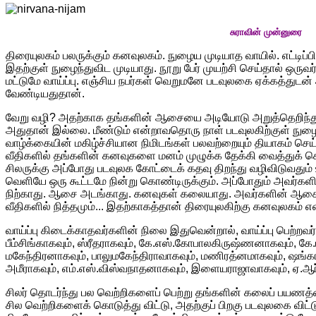
சுராவின் முன்னுரை
தி
ரையுலகம் பலருக்கும் கனவுலகம். நுழைய முடியாத வாயில். எட்டிப்
இதற்குள் நுழைந்துவிட முடியாது. நூறு பேர் முயற்சி செய்தால் ஒருவ
மட்டுமே வாய்ப்பு. எஞ்சிய நபர்கள் வெறுமனே படவுலகை ஏக்கத்துடன
வேண்டியதுதான்.
வேறு வழி? அதற்காக தங்களின் ஆசையை அடியோடு அறுத்தெறிந்துவ
அதுதான் இல்லை. மீண்டும் என்றாவதொரு நாள் படவுலகிற்குள் நுழை
வாழ்க்கையின் மகிழ்ச்சியான நிமிடங்கள் பலவற்றையும் தியாகம் செ
வீதிகளில் தங்களின் கனவுகளை மனம் முழுக்க தேக்கி வைத்துக் 
சிலருக்கு அப்போது படவுலக கோட்டைக் கதவு திறந்து வழிவிடுவதும் 
வெளியே ஒரு கூட்டமே நின்று கொண்டிருக்கும். அப்போதும் அவர்களின்
நிற்காது. ஆசை அடங்காது. கனவுகள் கலையாது. அவர்களின் ஆசைக்
வீதிகளில் நித்தமும்... இதற்காகத்தான் திரையுலகிற்கு கனவுலகம் எ
வாய்ப்பு கிடைக்காதவர்களின் நிலை இதுவென்றால், வாய்ப்பு பெற்ற
பீம்சிங்காகவும், ஸ்ரீதராகவும், கே.எஸ்.கோபாலகிருஷ்ணனாகவும், கே.
மகேந்திரனாகவும், பாலுமகேந்திராவாகவும், மணிரத்னமாகவும், ஷங்கர
அமீராகவும், எம்.எஸ்.விஸ்வநாதனாகவும், இளையராஜாவாகவும், ஏ.ஆர
சிலர் தொடர்ந்து பல வெற்றிகளைப் பெற்று தங்களின் கலைப் பயணத்த
சில வெற்றிகளைக் கொடுத்து விட்டு, அதற்குப் பிறகு படவுலகை விட