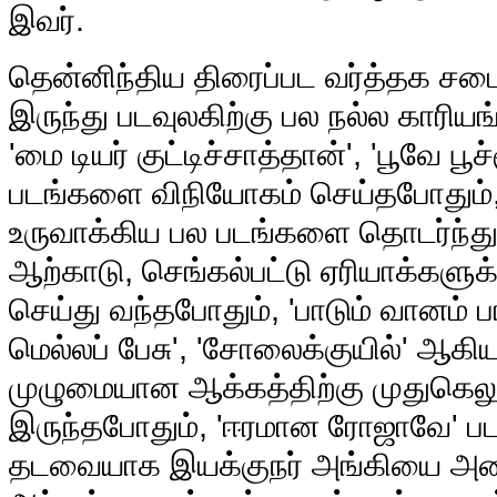
இவர்.
தென்னிந்திய திரைப்பட வர்த்தக சபைய
இருந்து படவுலகிற்கு பல நல்ல காரிய
'மை டியர் குட்டிச்சாத்தான்', 'பூவே ப
படங்களை விநியோகம் செய்தபோதும்,
உருவாக்கிய பல படங்களை தொடர்ந்த
ஆற்காடு, செங்கல்பட்டு ஏரியாக்களுக
செய்து வந்தபோதும், 'பாடும் வானம் பா
மெல்லப் பேசு', 'சோலைக்குயில்' ஆகி
முழுமையான ஆக்கத்திற்கு முதுகெலு
இருந்தபோதும், 'ஈரமான ரோஜாவே' படத
தடவையாக இயக்குநர் அங்கியை அண