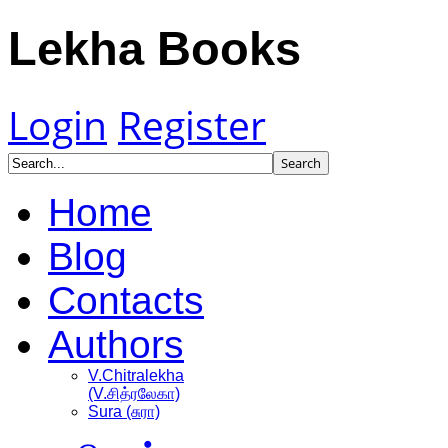
Lekha Books
Login
Register
Home
Blog
Contacts
Authors
V.Chitralekha
(V.சித்ரலேகா)
Sura (சுரா)