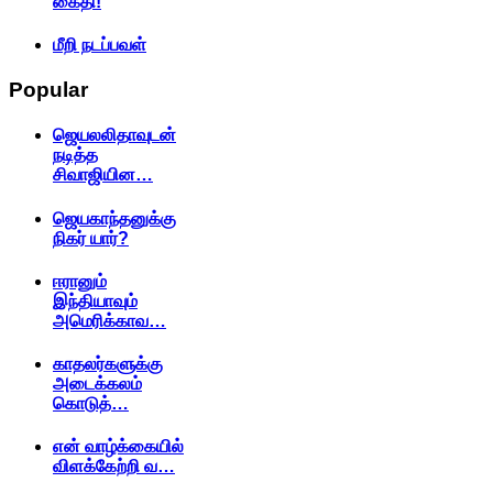
கைதி!
மீறி நடப்பவள்
Popular
ஜெயலலிதாவுடன்
நடித்த
சிவாஜியின…
ஜெயகாந்தனுக்கு
நிகர் யார்?
ஈரானும்
இந்தியாவும்
அமெரிக்காவ…
காதலர்களுக்கு
அடைக்கலம்
கொடுத்…
என் வாழ்க்கையில்
விளக்கேற்றி வ…