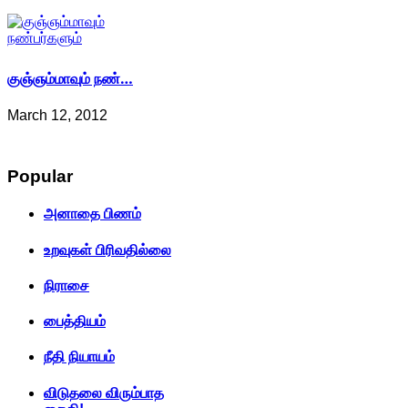
குஞ்ஞம்மாவும் நண்…
March 12, 2012
Popular
அனாதை பிணம்
உறவுகள் பிரிவதில்லை
நிராசை
பைத்தியம்
நீதி நியாயம்
விடுதலை விரும்பாத