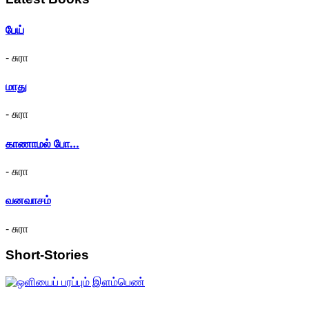
பேய்
- சுரா
மாது
- சுரா
காணாமல் போ…
- சுரா
வனவாசம்
- சுரா
Short-Stories