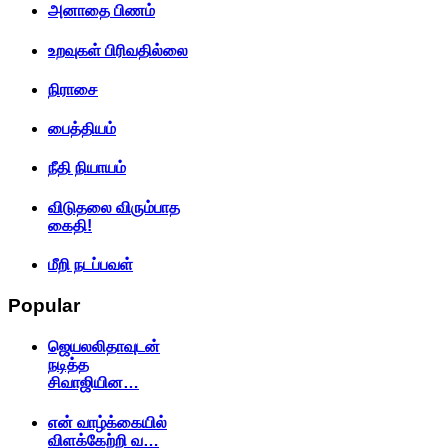
அனாதை பிணம்
உறவுகள் பிரிவதில்லை
நிராசை
பைத்தியம்
நீதி நியாயம்
விடுதலை விரும்பாத
கைதி!
மீறி நடப்பவள்
Popular
ஜெயலலிதாவுடன்
நடித்த
சிவாஜியின…
என் வாழ்க்கையில்
விளக்கேற்றி வ…