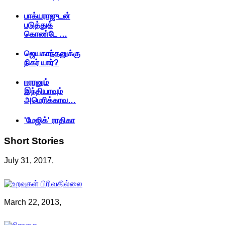
பாக்யராஜுடன்
படுத்துக்
கொண்டே …
ஜெயகாந்தனுக்கு
நிகர் யார்?
ஈரானும்
இந்தியாவும்
அமெரிக்காவ…
'மேஜிக்' ராதிகா
Short
Stories
July 31, 2017,
March 22, 2013,