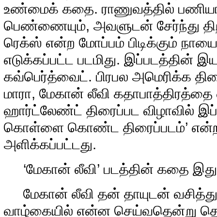
உண்மைக் கதை. ராணுவத்தில் பணியாற
பெண்ணையும், அவளுடன் சேர்ந்து தி
ரெக்ஸ் என்ற மோப்பம் பிடிக்கும் நா
எடுக்கப்பட்ட படமிது. இப்படத்தின் இய
கவ்பெர்த்வைட். பிரபல அமெரிக்க திரை
மாரா, மேகான் லீவி கதாபாத்திரத்தை ஏற
ஹார்ட்லேண்ட் திரைப்பட விழாவில் இப
கொள்ளை கொண்ட திரைப்படம்’ என்ற ப
அளிக்கப்பட்டது.
‘மேகான் லீவி’ படத்தின் கதை இதுத
மேகான் லீவி தன் தாயுடன் வசித்து
வாழ்கையில் என்ன செய்வதென்று தெர