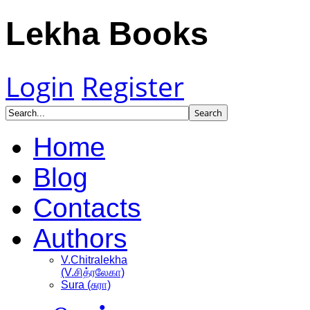
Lekha Books
Login
Register
Home
Blog
Contacts
Authors
V.Chitralekha
(V.சித்ரலேகா)
Sura (சுரா)