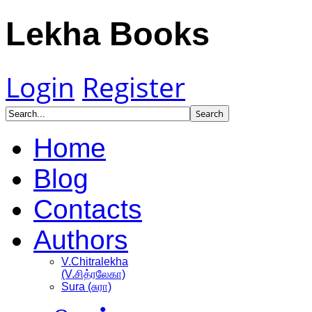
Lekha Books
Login
Register
Home
Blog
Contacts
Authors
V.Chitralekha
(V.சித்ரலேகா)
Sura (சுரா)