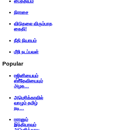
பைத்தியம்
நிராசை
விடுதலை விரும்பாத
கைதி!
நீதி நியாயம்
மீறி நடப்பவள்
Popular
ரஜினியையும்
ஸ்ரீதேவியையும்
அழக…
அமெரிக்காவில்
வாழும் தமிழ்
நடி…
ஈரானும்
இந்தியாவும்
அமெரிக்காவ…