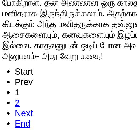
போகிறாள். தன் அண்ணன் ஒரு காலத்
மனிதராக இருந்திருக்கலாம். அதற்காக
கிடக்கும் அந்த மனிதருக்காக தன்ன
ஆசைகளையும், கனவுகளையும் இழப்
இல்லை. காதலனுடன் ஓடிப் போன அவ
அனுபவம்- அது வேறு கதை!
Start
Prev
1
2
Next
End