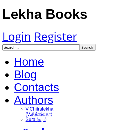
Lekha Books
Login
Register
Home
Blog
Contacts
Authors
V.Chitralekha
(V.சித்ரலேகா)
Sura (சுரா)