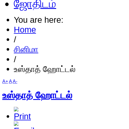
ஜோதிடம்
You are here:
Home
/
சினிமா
/
உஸ்தாத் ஹோட்டல்
A+
A
A-
உஸ்தாத் ஹோட்டல்