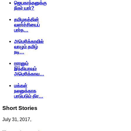
ஜெயகாந்தனுக்கு
நிகர் யார்?
தமிழகத்தின்
வளர்ச்சியைப்
பார்த…
அமெரிக்காவில்
வாழும் தமிழ்
நடி…
ஈரானும்
இந்தியாவும்
அமெரிக்காவ…
மக்கள்
நலனுக்காக
பாடுபடும் திர…
Short
Stories
July 31, 2017,