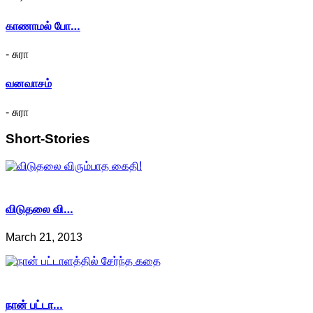
காணாமல் போ…
- சுரா
வனவாசம்
- சுரா
Short-Stories
விடுதலை வி…
March 21, 2013
நான் பட்டா…