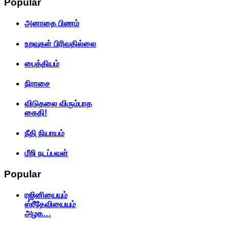
Popular
அனாதை பிணம்
உறவுகள் பிரிவதில்லை
பைத்தியம்
நிராசை
விடுதலை விரும்பாத
கைதி!
நீதி நியாயம்
மீறி நடப்பவள்
Popular
ரஜினியையும்
ஸ்ரீதேவியையும்
அழக…