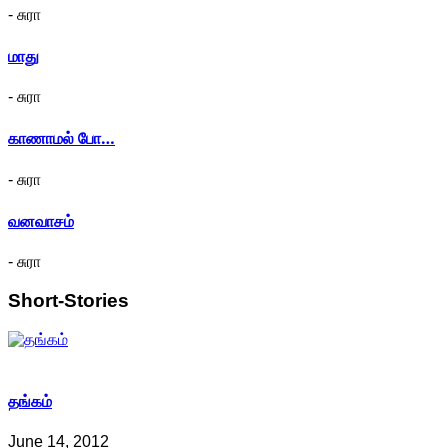
- சுரா
மாது
- சுரா
காணாமல் போ…
- சுரா
வனவாசம்
- சுரா
Short-Stories
தங்கம்
June 14, 2012