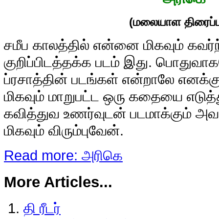
(மலையாள திரைப்ப
ச
மீப காலத்தில் என்னை மிகவும் கவர
குறிப்பிடத்தக்க படம் இது. பொதுவா
ப்ரசாத்தின் படங்கள் என்றாலே எனக்கு ம
மிகவும் மாறுபட்ட ஒரு கதையை எடு
கவித்துவ உணர்வுடன் படமாக்கும் அவ
மிகவும் விரும்புவேன்.
Read more: அரிகெ
More Articles...
தி ரீடர்