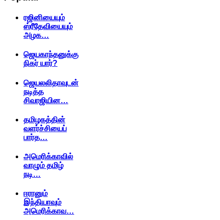
ரஜினியையும்
ஸ்ரீதேவியையும்
அழக…
ஜெயகாந்தனுக்கு
நிகர் யார்?
ஜெயலலிதாவுடன்
நடித்த
சிவாஜியின…
தமிழகத்தின்
வளர்ச்சியைப்
பார்த…
அமெரிக்காவில்
வாழும் தமிழ்
நடி…
ஈரானும்
இந்தியாவும்
அமெரிக்காவ…