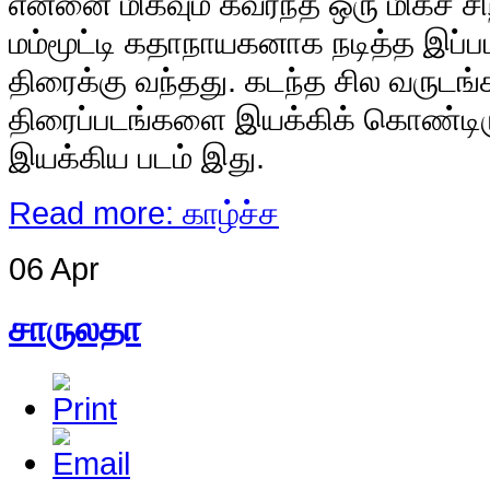
எ
ன்னை மிகவும் கவர்ந்த ஒரு மிகச் சி
மம்மூட்டி கதாநாயகனாக நடித்த இப்
திரைக்கு வந்தது. கடந்த சில வரு
திரைப்படங்களை இயக்கிக் கொண்டிரு
இயக்கிய படம் இது.
Read more: காழ்ச்ச
06 Apr
சாருலதா