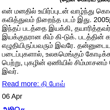
எ
ன் மனதில் உயிர்ப்புடன் வாழ்ந்து கொ
கவித்துவம் நிறைந்த படம் இது. 2005
இந்தப் படத்தை இயக்கி, தயாரித்தவ
இயக்குநரான கிம் கி-டுக். படத்தின
எழுதியிருப்பவரும் இவரே. தன்னுடை
படைப்புகளால், உலகமெங்கும் கோடிக
பெற்று, புகழின் ஏணியில் சிம்மாசனம் 
இவர்.
Read more: தி போவ்
06 Apr
அரிகெ