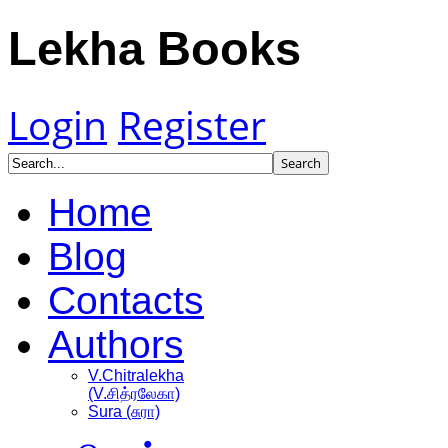
Lekha Books
Login
Register
Home
Blog
Contacts
Authors
V.Chitralekha
(V.சித்ரலேகா)
Sura (சுரா)