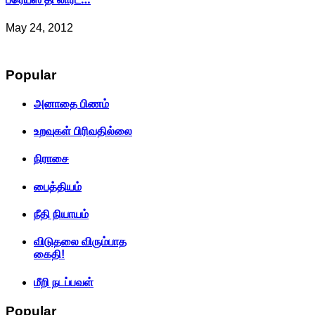
May 24, 2012
Popular
அனாதை பிணம்
உறவுகள் பிரிவதில்லை
நிராசை
பைத்தியம்
நீதி நியாயம்
விடுதலை விரும்பாத
கைதி!
மீறி நடப்பவள்
Popular