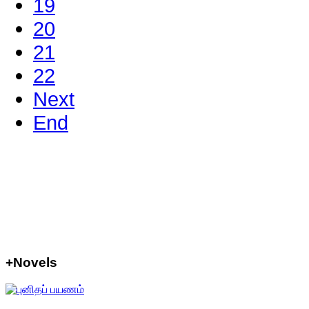
19
20
21
22
Next
End
+Novels