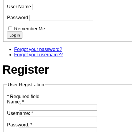
User Name
Password
Remember Me
Forgot your password?
Forgot your username?
Register
User Registration
*
Required field
Name:
*
Username:
*
Password:
*