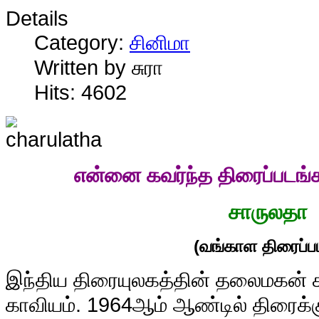
Details
Category:
சினிமா
Written by சுரா
Hits: 4602
என்னை கவர்ந்த திரைப்படங்
சாருலதா
(வங்காள திரைப்ப
இ
ந்திய திரையுலகத்தின் தலைமகன் ச
காவியம். 1964ஆம் ஆண்டில் திரைக்கு