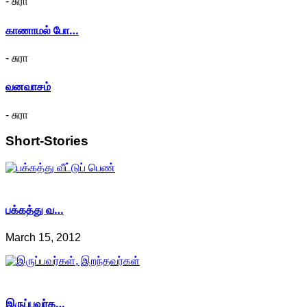
- சுரா
காணாமல் போ…
- சுரா
வனவாசம்
- சுரா
Short-Stories
பக்கத்து வ…
March 15, 2012
இருப்பவர்க…