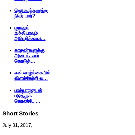
ஜெயகாந்தனுக்கு
நிகர் யார்?
ஈரானும்
இந்தியாவும்
அமெரிக்காவ…
காதலர்களுக்கு
அடைக்கலம்
கொடுத்…
என் வாழ்க்கையில்
விளக்கேற்றி வ…
பாக்யராஜுடன்
படுத்துக்
கொண்டே …
Short
Stories
July 31, 2017,