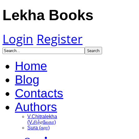
Lekha Books
Login
Register
Home
Blog
Contacts
Authors
V.Chitralekha
(V.சித்ரலேகா)
Sura (சுரா)