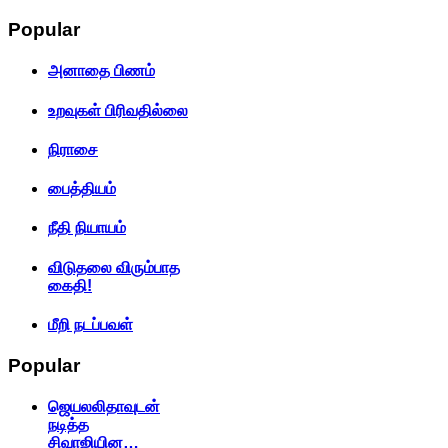
Popular
அனாதை பிணம்
உறவுகள் பிரிவதில்லை
நிராசை
பைத்தியம்
நீதி நியாயம்
விடுதலை விரும்பாத
கைதி!
மீறி நடப்பவள்
Popular
ஜெயலலிதாவுடன்
நடித்த
சிவாஜியின…