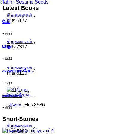
Latest
Books
சிறுகதைகள்
,
பேய்
Hits:6177
- சுரா
சிறுகதைகள்
,
மாது
Hits:7317
- சுரா
சிறுகதைகள்
,
காணாமல் போ…
Hits:6120
- சுரா
வனவாசம்
புதினம்
, Hits:8586
- சுரா
Short-Stories
சிறுகதைகள்
,
Hits:5220