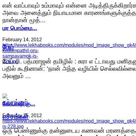
என் வாப்பாவும் உம்மாவும் என்னை அடித்திருக்கிறார்க
அவை அனைத்தும் நியாயமான காரணங்களுக்குத்த
நான்தான் மூத்...
மர பொம்மை…
February 14, 2012
https://www.lekhabooks.com/modules/mod_image_show_gk4/c
பேய்
kudumpathil-oru-
sampavamgk-is-
பேய் பி. பத்மராஜன் தமிழில் : சுரா எ ட்டாவது மனிதன
228.jpg
பதில் கூறினான்: ‘நான் அந்த வழியில் செல்லவில்லை
அவனும் ...
கோபாஷி கு…
எச்சங்கள்
February 15, 2012
https://www.lekhabooks.com/modules/mod_image_show_gk4/
is-228.jpg
ஒரு பெண்ணுக்கு தன்னுடைய கணவன் மரணத்தை