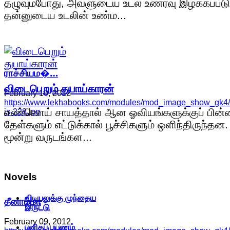
தழுவும்போது, அவளுடைய உடல் உணர்வு இழக்கப்படு
தன்னுடைய உடலின் உண்ம...
ராச்சியம�…
விடைபெறும் துபாய்காரன்
February 10, 2012
https://www.lekhabooks.com/modules/mod_image_show_gk4
எண்ணெய் சாயத்தால் ஆன ஓவியங்களுக்குப் பின்
is-228.jpg
தேள்களும் எட்டுக்கால் பூச்சிகளும் ஒளிந்திருந்தன.
மூன்று வருடங்கள...
Novels
விடியலுக்கு முந்தைய
தீனாம்மா
இருட்டு
February 09, 2012
புனிதப் பயணம்