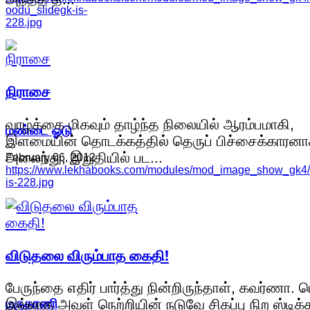
oodu_slidegk-is-
228.jpg
நிராசை
வாழ்க்கை மிகவும் தாழ்ந்த நிலையில் ஆரம்பமாகி,
மண்டை ஓடு
இளமையின் தொடக்கத்தில் தெருப் பிச்சைக்காரன
அலைந்து, இறுதியில் பட...
February 06, 2012
https://www.lekhabooks.com/modules/mod_image_show_gk4/c
is-228.jpg
விடுதலை விரும்பாத கைதி!
பேருந்தை எதிர் பார்த்து நின்றிருந்தாள், கவர்ணா. 
மருதாணி
இல்லாத அவள் நெற்றியின் நடுவே சிகப்பு நிற ஸ்டிக்க