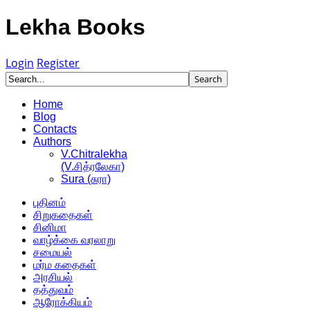
Lekha Books
Login
Register
Home
Blog
Contacts
Authors
V.Chitralekha
(V.சித்ரலேகா)
Sura (சுரா)
புதினம்
சிறுகதைகள்
சினிமா
வாழ்க்கை வரலாறு
சமையல்
மர்ம கதைகள்
அரசியல்
தத்துவம்
ஆரோக்கியம்