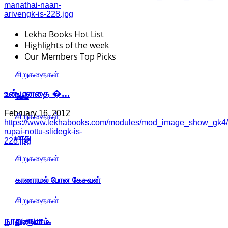
manathai-naan-
arivengk-is-228.jpg
Lekha Books Hot List
Highlights of the week
Our Members Top Picks
சிறுகதைகள்
உன் மனதை �…
பேய்
February 16, 2012
சிறுகதைகள்
https://www.lekhabooks.com/modules/mod_image_show_gk4/
rupai-nottu-slidegk-is-
மாது
228.jpg
சிறுகதைகள்
காணாமல் போன கேசவன்
சிறுகதைகள்
நூறு ரூபா…
வனவாசம்