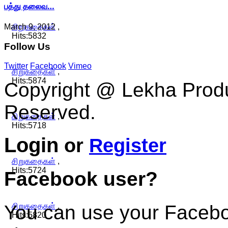
பத்து தலைவ…
March 9, 2012
சிறுகதைகள்
,
Hits:5832
Follow
Us
Twitter
Facebook
Vimeo
சிறுகதைகள்
,
Hits:5874
Copyright @ Lekha Produc
Reserved.
சிறுகதைகள்
,
Hits:5718
Login
or
Register
சிறுகதைகள்
,
Hits:5724
Facebook user?
You can use your Faceboo
சிறுகதைகள்
,
Hits:5820