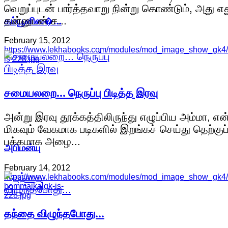
வெறுப்புடன் பார்த்தவாறு நின்று கொண்டும், அது எத
கம்யூனிஸ�…
தன்னுடன் ச...
February 15, 2012
https://www.lekhabooks.com/modules/mod_image_show_gk4/
is-228.jpg
சமையலறை... நெருப்பு பிடித்த இரவு
அன்று இரவு தூக்கத்திலிருந்து எழுப்பிய அம்மா, 
மிகவும் வேகமாக படிகளில் இறங்கச் செய்து தெற்குப
பக்கமாக அழை...
அபிமன்யு
February 14, 2012
https://www.lekhabooks.com/modules/mod_image_show_gk4/c
bommaikalgk-is-
228.jpg
தந்தை விழுந்தபோது...