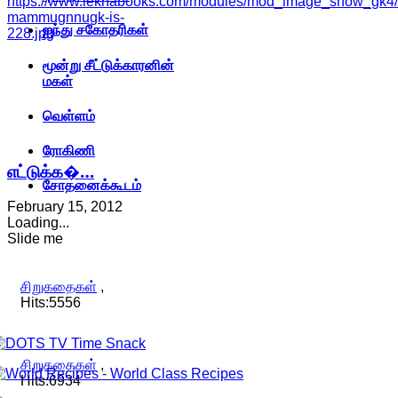
https://www.lekhabooks.com/modules/mod_image_show_gk4/ca
mammugnnugk-is-
ஐந்து சகோதரிகள்
228.jpg
மூன்று சீட்டுக்காரனின்
மகள்
வெள்ளம்
ரோகிணி
எட்டுக்க�…
சோதனைக்கூடம்
February 15, 2012
Loading...
Slide me
சிறுகதைகள்
,
Hits:5556
சிறுகதைகள்
,
Hits:6934