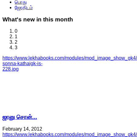
பொது
ஜோதிடம்
What's
new in this month
0
1
2
3
https://www.lekhabooks.com/modules/mod_image_show_gk4/c
sonna-kathaigk-is-
228.jpg
ஜானு சொன்…
February 14, 2012
https://www.lekhabooks.com/modules/mod_image_show_gk4/c